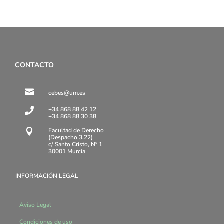
CONTACTO

cebes@um.es
+34 868 88 42 12

+34 868 88 30 38
Facultad de Derecho

(Despacho 3.22)
c/ Santo Cristo, Nº 1
30001 Murcia
INFORMACIÓN LEGAL
Aviso Legal
Condiciones de uso