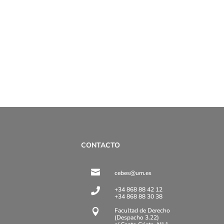
CONTACTO

cebes@um.es
+34 868 88 42 12

+34 868 88 30 38
Facultad de Derecho

(Despacho 3.22)