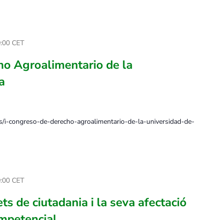
:00
CET
ho Agroalimentario de la
a
s/i-congreso-de-derecho-agroalimentario-de-la-universidad-de-
:00
CET
ts de ciutadania i la seva afectació
ompetencial