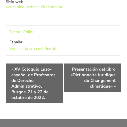
Sitio web
Ver el sitio web del Organizador
Evento Online
España
Ver el sitio web del Recinto
Navegación
«
XV Coloquio Luso-
Presentación del libro
del
español de Profesores
«Dictionnaire Juridique
Evento
de Derecho
du Changement
Administrativo,
climatique»
»
Burgos, 21 y 22 de
octubre de 2022.