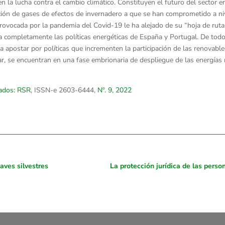
n la lucha contra el cambio climático. Constituyen el futuro del sector e
ción de gases de efectos de invernadero a que se han comprometido a niv
s provocada por la pandemia del Covid-19 le ha alejado de su “hoja de ru
a completamente las políticas energéticas de España y Portugal. De tod
a apostar por políticas que incrementen la participación de las renovables
olar, se encuentran en una fase embrionaria de despliegue de las energía
lados: RSR
, ISSN-e 2603-6444,
Nº. 9, 2022
aves silvestres
La protección jurídica de las pers