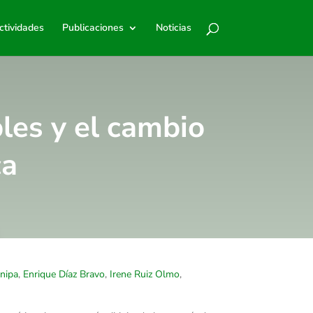
ctividades
Publicaciones
Noticias
bles y el cambio
ca
nipa
,
Enrique Díaz Bravo
,
Irene Ruiz Olmo
,