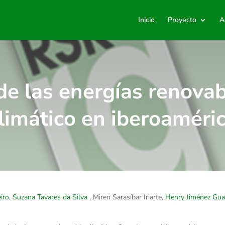
Inicio
Proyecto
A
de las energías renova
limático en iberoaméri
iro
,
Suzana Tavares da Silva
, Miren Sarasíbar Iriarte,
Henry Jiménez Gua