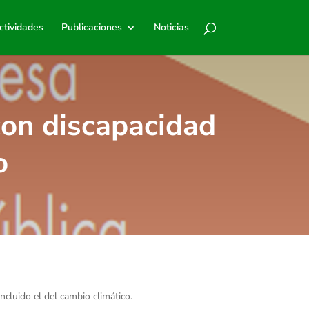
ctividades
Publicaciones
Noticias
 con discapacidad
o
ncluido el del cambio climático.