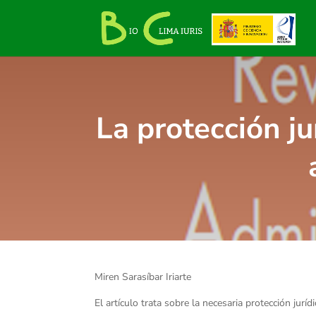
La protección ju
Miren Sarasíbar Iriarte
El artículo trata sobre la necesaria protección jur