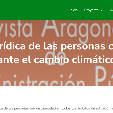
Inicio
Proyecto
A
rídica de las personas
ante el cambio climátic
ídica de las personas con discapacidad en todos los ámbitos de actuación, i