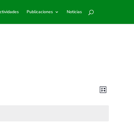
ctividades
Publicaciones
Noticias
Navegació
Navegació
de
Lista
de
vistas
vistas
de
Evento