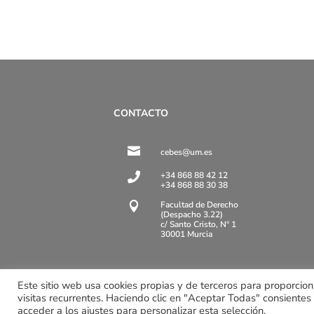
CONTACTO

cebes@um.es
+34 868 88 42 12

+34 868 88 30 38
Facultad de Derecho

(Despacho 3.22)
c/ Santo Cristo, Nº 1
30001 Murcia
Este sitio web usa cookies propias y de terceros para proporcio
visitas recurrentes. Haciendo clic en "Aceptar Todas" consiente
© Copyright 2022 | Proyecto BIOCLIMA iuri
acceder a los ajustes para personalizar esta selección.