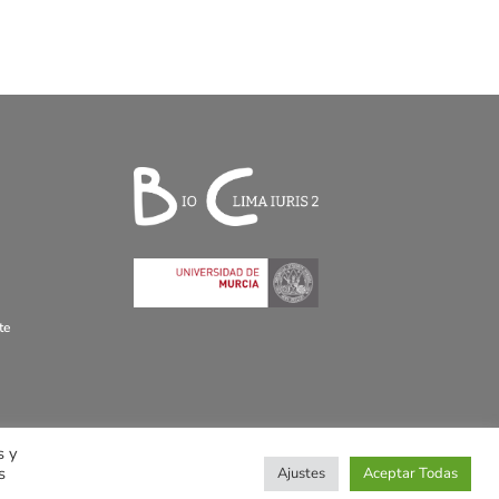
te
s y
s
Ajustes
Aceptar Todas