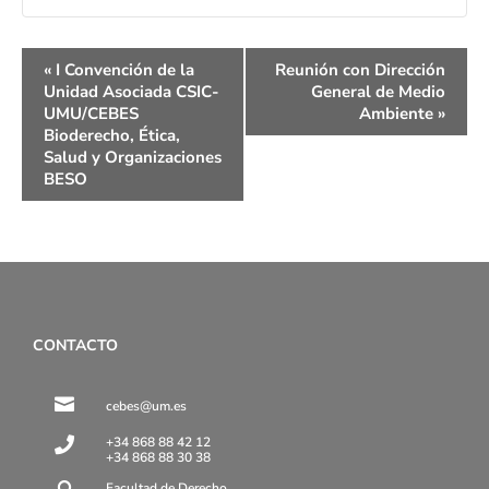
Navegación
«
I Convención de la
Reunión con Dirección
del
Unidad Asociada CSIC-
General de Medio
Evento
UMU/CEBES
Ambiente
»
Bioderecho, Ética,
Salud y Organizaciones
BESO
CONTACTO

cebes@um.es
+34 868 88 42 12

+34 868 88 30 38
Facultad de Derecho