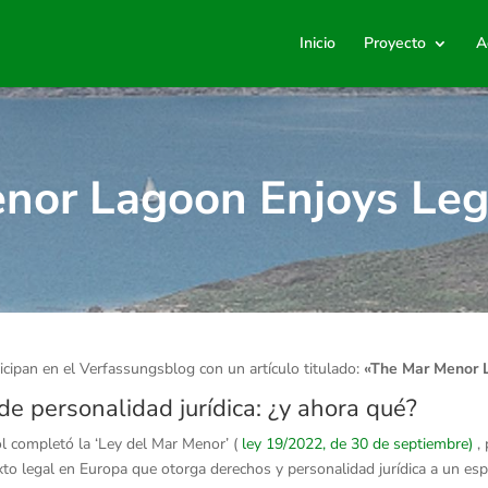
Inicio
Proyecto
A
nor Lagoon Enjoys Leg
icipan en el Verfassungsblog con un artículo titulado:
«The Mar Menor L
e personalidad jurídica: ¿y ahora qué?
l completó la ‘Ley del Mar Menor’ (
ley 19/2022, de 30 de septiembre)
, 
to legal en Europa que otorga derechos y personalidad jurídica a un espac