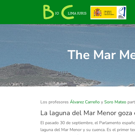
The Mar Me
Los profesores
Álvarez Carreño
y
Soro Mateo
part
La laguna del Mar Menor goza d
El pasado 30 de septiembre, el Parlamento españo
laguna del Mar Menor y su cuenca. Es el primer tex